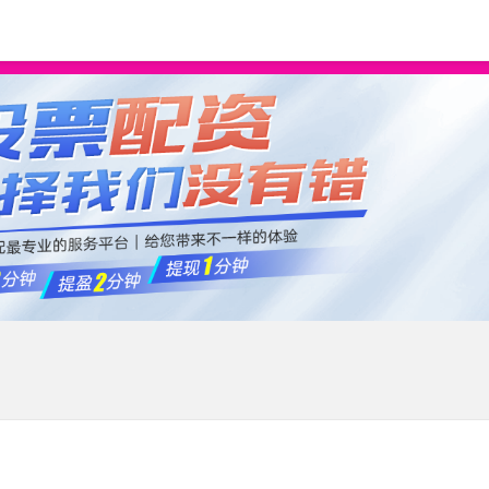
股票配资咨询
炒股配资开户
按月配资