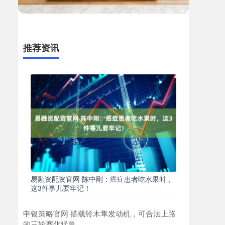
推荐资讯
易融资配资官网 陈中刚：癌症患者吃水果时，
这3件事儿要牢记！
申银策略官网 搭载铃木隼发动机，可合法上路
的三轮赛化猛兽